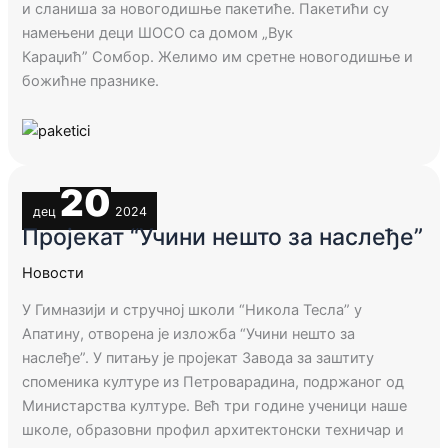
и сланиша за новогодишње пакетиће. Пакетићи су
намењени деци ШОСО са домом
„
Вук
Караџић”
Сомбор
. Желимо им сретне новогодишње и
божићне празнике.
20
дец
2024
Пројекат “Учини нешто за наслеђе”
Новости
У Гимназији и стручној школи “Никола Тесла” у
Апатину, отворена је изложба “Учини нешто за
наслеђе”. У питању је пројекат Завода за заштиту
споменика културе из Петроварадина, подржаног од
Министарства културе. Већ три године ученици наше
школе, образовни профил архитектонски техничар и