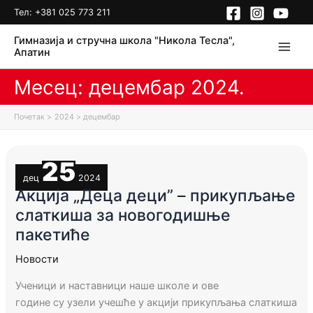
Пређи
Тел:
+381 025 773 211
на
Гимназија и стручна школа "Никола Тесла",
садржај
Апатин
Месец:
децембар 2024.
Почетак
2024
децембар
25
дец
2024
Акција „Деца деци” – прикупљањe
слаткиша за новогодишње
пакетиће
Новости
Ученици и наставници наше школе и ове
године
су
узели учешће у акцији прикупљања слаткиша