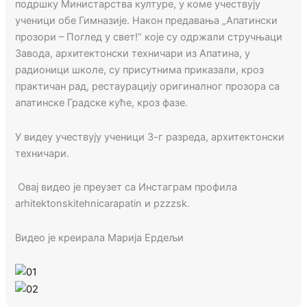
подршку Министарства културе
,
у коме учествују
ученици обе Гимназије. Након предавања
„
Апатински
прозори – Поглед у свет!
“
које су одржали стручњаци
Завода, архитектонски техничари из Апатина, у
радионици школе, су присутнима приказали, кроз
практичан рад, рестаурацију оригиналног прозора са
апатинске Градске куће
,
кроз фазе.
У видеу учествују ученици 3-г разреда, архитектонски
техничари.
Овај в
идео је преузет са Инстаграм профила
arhitektonskitehnicarapatin и pzzzsk.
Видео
је
креирала Марија Ердељи