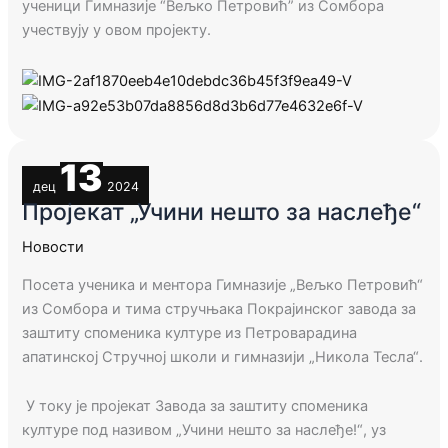
ученици
Г
имназије “Вељко Петровић” из Сомбора
учествују у овом пројекту.
13
дец
2024
Пројекат „Учини нешто за наслеђе“
Новости
Посета ученика и ментора Гимназије „Вељко Петровић“
из Сомбора и тима стручњака Покрајинског завода за
заштиту споменика културе из Петроварадина
апатинској
Стручној школи и гимназији „Никола Тесла“
.
У току је пројекат
З
авода за заштиту споменика
културе
под називом „
Учини нешто за наслеђе!
“
, уз