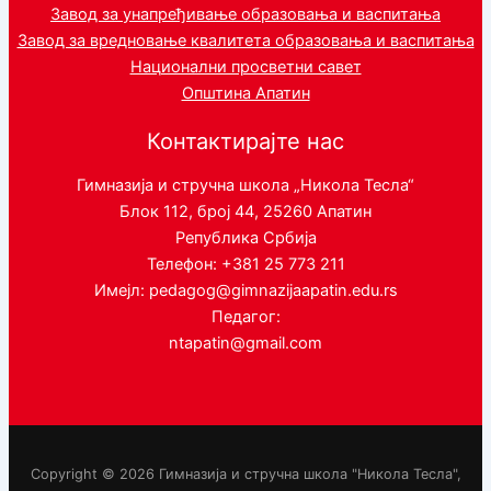
Завод за унапређивање образовања и васпитања
Завод за вредновање квалитета образовања и васпитања
Национални просветни савет
Општина Апатин
Контактирајте нас
Гимназија и стручна школа „Никола Тесла“
Блок 112, број 44, 25260 Апатин
Република Србија
Телефон: +381 25 773 211
Имејл: pedagog@gimnazijaapatin.edu.rs
Педагог:
ntapatin@gmail.com
Copyright © 2026 Гимназија и стручна школа "Никола Тесла",