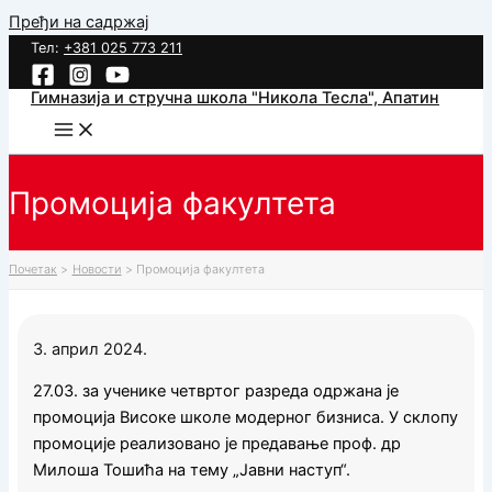
Пређи на садржај
Тел:
+381 025 773 211
Гимназија и стручна школа "Никола Тесла", Апатин
Промоција факултета
Почетак
Новости
Промоција факултета
3. април 2024.
27.03. за ученике четвртог разреда одржана је
промоција Високе школе модерног бизниса. У склопу
промоције реализовано је предавање проф. др
Милоша Тошића на тему „Јавни наступ“.