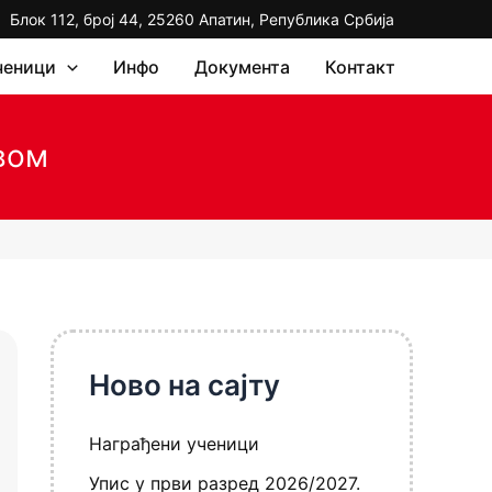
Блок 112, број 44, 25260 Апатин, Република Србија
ченици
Инфо
Документа
Контакт
вом
Ново на сајту
Награђени ученици
Упис у први разред 2026/2027.