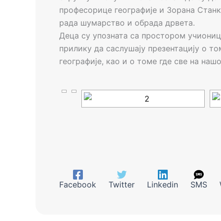
професорице географије и Зорана Станк
рада шумарство и обрада дрвета.
Деца су упозната са простором учиониц
прилику да саслушају презентацију о том
географије, као и о томе где све на наш
Facebook
Twitter
Linkedin
SMS