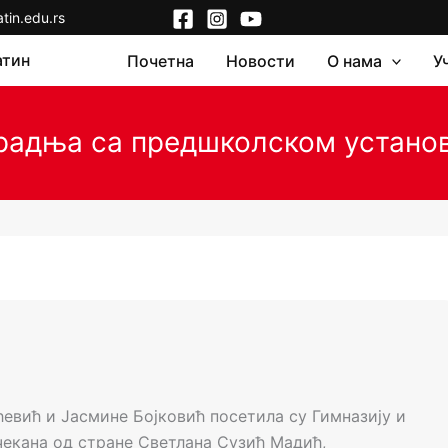
in.edu.rs
атин
Почетна
Новости
О нама
У
радња са предшколском устано
ћевић и Јасмине Бојковић посетила су Гимназију и
чекана од стране Светлана Сузић Мадић,