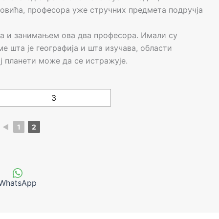
овића, професора уже стручних предмета подручја
а и занимањем ова два професора. Имали су
е шта је географија и шта изучава, области
ој планети може да се истражује.
◄
1
2
WhatsApp