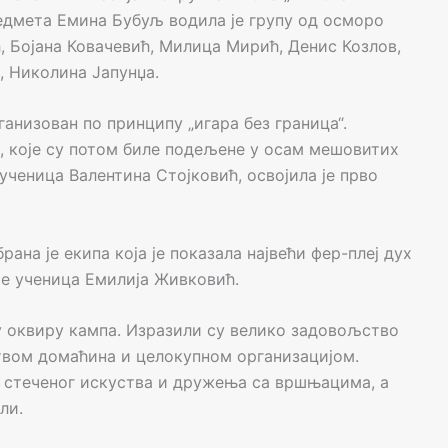
едмета Емина Бубуљ водила је групу од осморо
, Бојана Ковачевић, Милица Мирић, Денис Козлов,
, Николина Јапунџа.
ганизован по принципу „игара без граница“.
е, које су потом биле подељене у осам мешовитих
а ученица Валентина Стојковић, освојила је прво
ана је екипа која је показала највећи фер-плеј дух
је ученица Емилија Живковић.
у оквиру кампа. Изразили су велико задовољство
вом домаћина и целокупном организацијом.
ог стеченог искуства и дружења са вршњацима, а
ли.