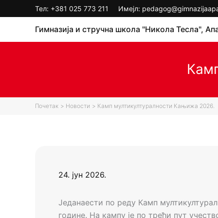
Пређи
Тел:
+381 025 773 211
Имејл: pedagog@gimnazijaapat
на
Гимназија и стручна школа "Никола Тесла", Ап
садржај
Камп
Почетак
Новости
Камп мултикултуралности Кањижа 2026.
24. јун 2026.
Једанаести по реду Камп мултикултуралн
године. На кампу је по трећи пут учест