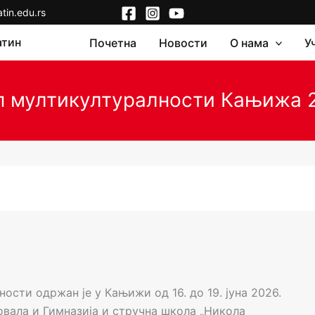
in.edu.rs
атин
Почетна
Новости
О нама
У
 мултикултуралности Кањижа 
ости одржан је у Кањижи од 16. до 19. јуна 2026.
вовала и Гимназија и стручна школа „Никола