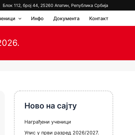
Блок 112, број 44, 25260 Апатин, Република Србија
ченици
Инфо
Документа
Контакт
2026.
Ново на сајту
Награђени ученици
Упис у први разред 2026/2027.