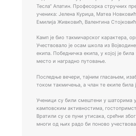
Тесла“ Апатин. Професорка стручних пр
ученика: Јелена Куриџа, Матеа Новковић
Емилија Живковић, Валентина Стојковић
Камп је био такмичарског карактера, ор
Учествовало је осам школа из Војводин
екипа. Победничка екипа, у којој је бил
место и наградно путовање.
Последње вечери, тајним гласањем, изабр
током такмичења, а члан те екипе била 
Ученици су били смештени у шаторима 
камповским активностима, гостопримст
Вратили су се пуни утисака, срећни зб
многи од њих радо би поново учествова