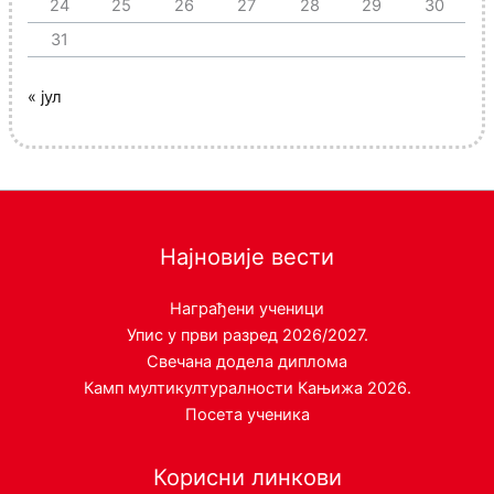
24
25
26
27
28
29
30
31
« јул
Најновије вести
Награђени ученици
Упис у први разред 2026/2027.
Свечана додела диплома
Камп мултикултуралности Кањижа 2026.
Посета ученика
Корисни линкови