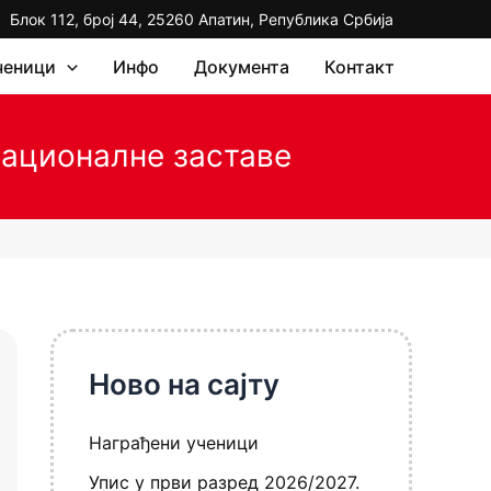
Блок 112, број 44, 25260 Апатин, Република Србија
ченици
Инфо
Документа
Контакт
националне заставе
Ново на сајту
Награђени ученици
Упис у први разред 2026/2027.