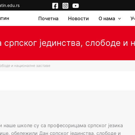
in.edu.rs
атин
Почетна
Новости
О нама
У
српског јединства, слободе и 
ободе и националне заставе
ци наше школе су са професорицама српског језика
це, обележили Дан српског јединства, слободе и