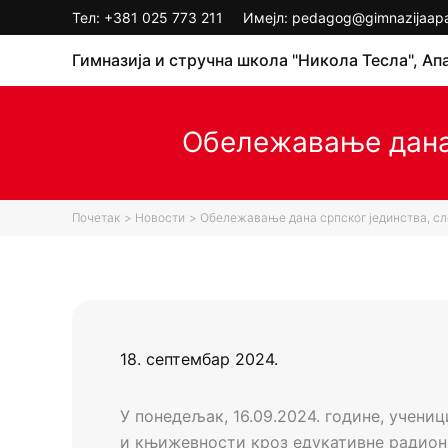
Пређи
Тел:
+381 025 773 211
Имејл: pedagog@gimnazijaapat
на
Гимназија и стручна школа "Никола Тесла", Ап
садржај
Обележавање дана 
Почетак
Новости
Обележавање дана српског јединства, сл
18. септембар 2024.
У понедељак, 16.09.2024. године, учени
и књижевности кроз едукативне радиони