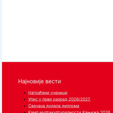
Најновије вести
Награђени ученици
Упис у први разред 2026/2027.
Свечана додела диплома
Камп мултикултуралности Кањижа 2026.