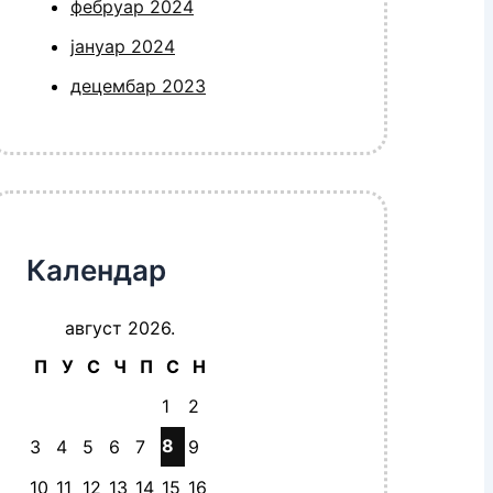
фебруар 2024
јануар 2024
децембар 2023
Календар
август 2026.
П
У
С
Ч
П
С
Н
1
2
8
3
4
5
6
7
9
10
11
12
13
14
15
16