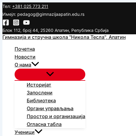
Пређи
Тел:
+381 025 773 211
на
Имејл: pedagog@gimnazijaapatin.edu.rs
садржај
Блок 112, број 44, 25260 Апатин, Република Србија
Гимназија и стручна школа "Никола Тесла", Апатин
Почетна
Новости
О нама
Историјат
Запослени
Библиотека
Органи управљања
Простор и организација
Огласна табла
Ученици