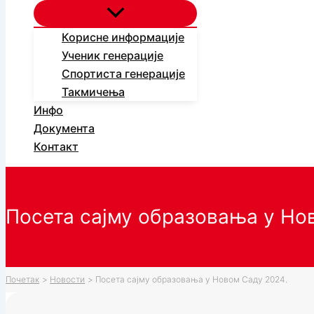
Корисне информације
Ученик генерације
Спортиста генерације
Такмичења
Инфо
Документа
Контакт
Посета сајму образовања у Но
Почетак
Новости
Посета сајму образовања у Новом Саду 2024.