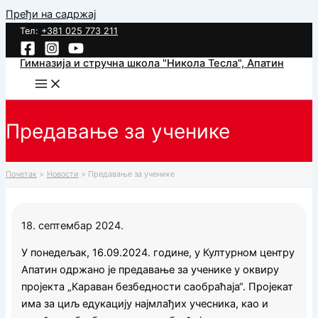
Пређи на садржај
Тел:
+381 025 773 211
Гимназија и стручна школа "Никола Тесла", Апатин
Предавање за ученике
Почетак
Новости
Предавање за ученике
18. септембар 2024.
У понедељак, 16.09.2024. године, у Културном центру
Апатин одржано је предавање
за ученике
у оквиру
пројекта „Караван безбедности саобраћаја“. Пројекат
има за циљ едукацију најмлађих учесника
,
као и