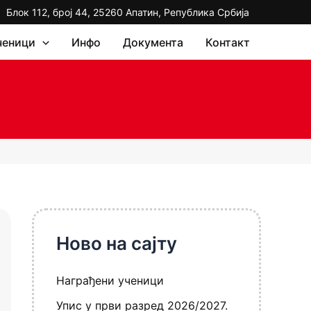
Блок 112, број 44, 25260 Апатин, Република Србија
ченици
Инфо
Документа
Контакт
Ново на сајту
Награђени ученици
Упис у први разред 2026/2027.