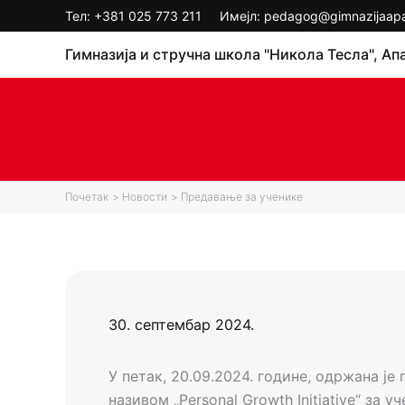
Пређи
Тел:
+381 025 773 211
Имејл: pedagog@gimnazijaapat
на
Гимназија и стручна школа "Никола Тесла", Ап
садржај
Почетак
Новости
Предавање за ученике
30. септембар 2024.
У петак, 20.09.2024. године, одржана ј
називом „Personal Growth Initiative“ за 