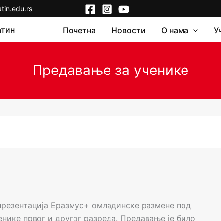
in.edu.rs
атин
Почетна
Новости
О нама
У
Предавање за ученике
е презентација Еразмус+ омладинске размене под
ученике првог и другог разреда. Предавање је било