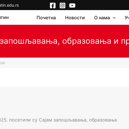
in.edu.rs
атин
Почетна
Новости
О нама
У
 запошљавања, образовања и п
оде
2025. посетили су Сајам запошљавања, образовања