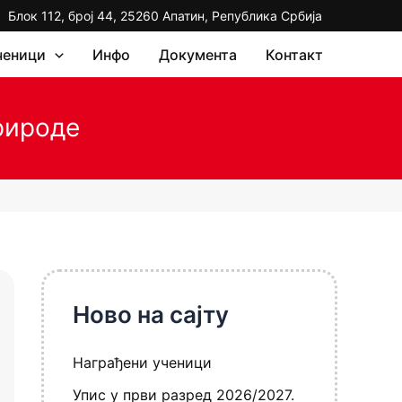
Блок 112, број 44, 25260 Апатин, Република Србија
ченици
Инфо
Документа
Контакт
рироде
Ново на сајту
Награђени ученици
Упис у први разред 2026/2027.