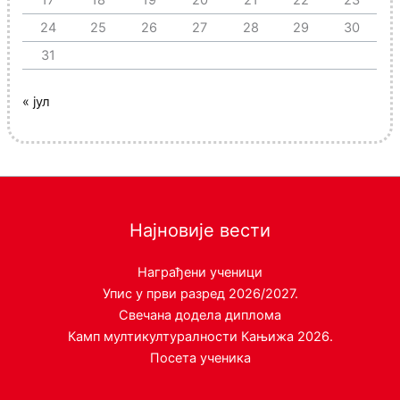
24
25
26
27
28
29
30
31
« јул
Најновије вести
Награђени ученици
Упис у први разред 2026/2027.
Свечана додела диплома
Камп мултикултуралности Кањижа 2026.
Посета ученика