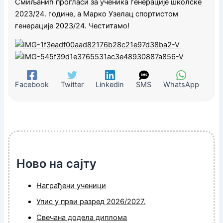
Смиљани
ћ
прогласи за у
ч
еника генерације
ш
колске
2023/24.
г
одине
,
а Марко Узелац спортистом
генерације 2023/24.
Ч
еститамо!
Facebook
Twitter
Linkedin
SMS
WhatsApp
Ново на сајту
Награђени ученици
Упис у први разред 2026/2027.
Свечана додела диплома