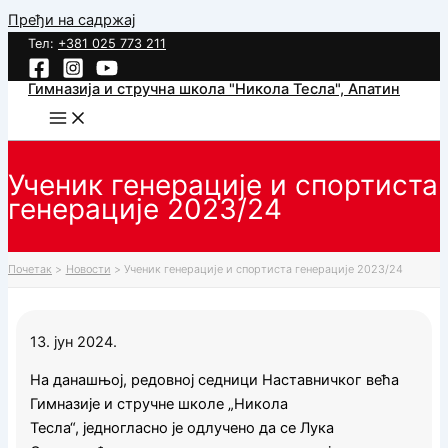
Пређи на садржај
Тел:
+381 025 773 211
Гимназија и стручна школа "Никола Тесла", Апатин
Ученик генерације и спортиста
генерације 2023/24
Почетак
Новости
Ученик генерације и спортиста генерације 2023/24
13. јун 2024.
На дана
шњ
ој,
редовној седници Наставни
ч
ког ве
ћ
а
Гимн
азије и стручне школе „Никола
Тесла“,
једногласно је одлу
ч
ено да се Лука