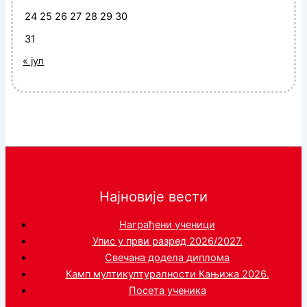
24
25
26
27
28
29
30
31
« јул
Најновије вести
Награђени ученици
Упис у први разред 2026/2027.
Свечана додела диплома
Камп мултикултуралности Кањижа 2026.
Посета ученика